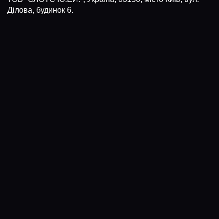
Ділова, будинок 6.