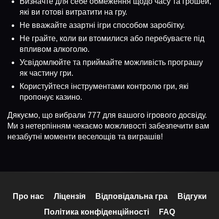
Визначте для себе обмеження щодо часу та грошей,
які ви готові витратити на гру.
Не вважайте азартні ігри способом заробітку.
Не грайте, коли ви втомилися або перебуваєте під
впливом алкоголю.
Усвідомлюйте та приймайте можливість програшу
як частину гри.
Користуйтеся інструментами контролю гри, які
пропонує казино.
Дякуємо, що вибрали 777 для вашого ігрового досвіду.
Ми з нетерпінням чекаємо можливості забезпечити вам
незабутні моменти веселощів та виграшів!
Про нас
Ліцензія
Відповідальна гра
Відгуки
Політика конфіденційності
FAQ