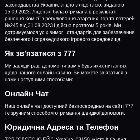
законодавства України, згідно з ліцензією, виданою
15.09.2023. Ліцензія була отримана в результаті
рішення Комісії з регулювання азартних ігор та лотерей
№245 від 31.08.2023 і дійсна протягом 5 років. Ми
дотримуємося усіх вимог і стандартів для забезпечення
безпечного і справедливого ігрового середовища.
Як зв'язатися з 777
Ми завжди раді допомогти вам у будь-яких питаннях
щодо нашого онлайн-казино. Ви можете зв'язатися з
нами наступними способами:
Онлайн Чат
Наш онлайн чат доступний безпосередньо на сайті 777
і є зручним способом отримання швидкої допомоги.
Юридична Адреса та Телефон
ТОВ "СЛОТС Ю.ЕЙ.", Україна, 03150, місто Київ, вул.